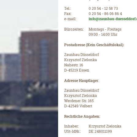
Tel.:
0 20 54 - 12 58 73
Fax:
0 20 54 - 86 06 86 4
e-mail:
info@zaunbau-duesseldorf.
Bürozeiten:
Montags - Freitags
09:00 - 14:00 Uhr
Postadresse (Kein Geschäftslokal):
Zaunbau Düsseldorf
Krzysztof Zielonka
Nahestr. 16
D-45219 Essen
Adresse Hauptlager:
Zaunbau Düsseldorf
Krzysztof Zielonka
Werdener Str. 165
D-42549 Velbert
Rechtliche Angaben:
Inhaber:
Krzysztof Zielonka
USt-IdNr.:
DE 248011199